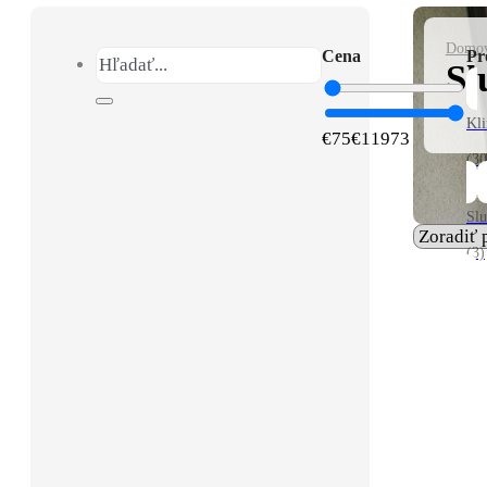
Domo
Cena
Pr
Hľadať...
Sl
Kli
€
75
€
11973
(30
Sl
(3)