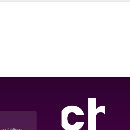
ť spoľahlivým