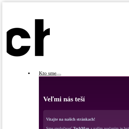
Kto sme
Veľmi nás teší
Vitajte na našich stránkach!
Sme spoločnosť
TechMan
a naším poslaním je by