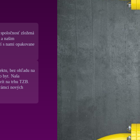
spoločnosť zložená
 a našim
rí s nami opakovane
jektu, bez ohľadu na
o byt. Naša
orít na trhu TZB.
vrámci nových