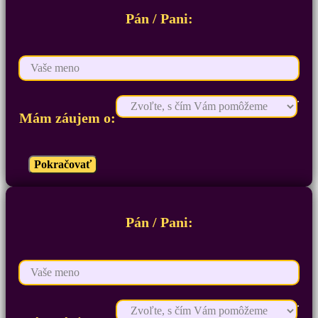
Pán / Pani:
Mám záujem o:
Pokračovať
Pán / Pani: