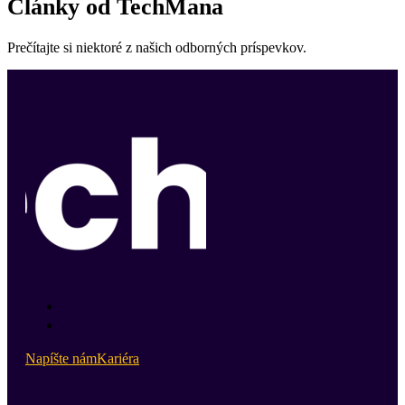
Články od TechMana
Prečítajte si niektoré z našich odborných príspevkov.
Napíšte nám
Kariéra