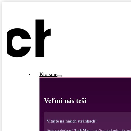
Kto sme
Veľmi nás teší
Vitajte na našich stránkach!
Sme spoločnosť
TechMan
a naším poslaním je by