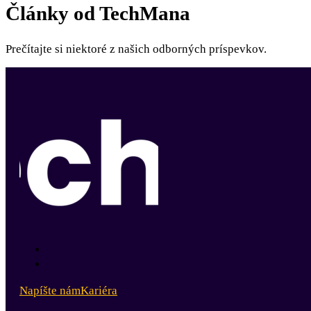
Články od TechMana
Prečítajte si niektoré z našich odborných príspevkov.
Napíšte nám
Kariéra