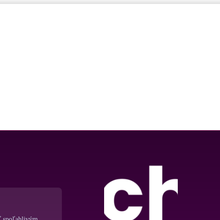
ť spoľahlivým