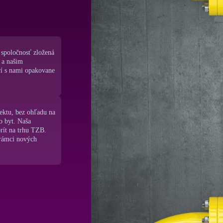
spoločnosť zložená
 a našim
rí s nami opakovane
jektu, bez ohľadu na
o byt. Naša
orít na trhu TZB.
vrámci nových