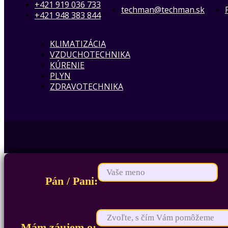
+421 919 036 733
techman@techman.sk
+421 948 383 844
KLIMATIZÁCIA
VZDUCHOTECHNIKA
KÚRENIE
PLYN
ZDRAVOTECHNIKA
Pán / Pani:
Mám záujem o: