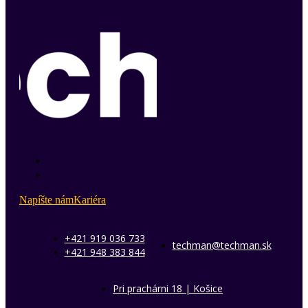
Napíšte nám
Kariéra
+421 919 036 733
techman@techman.sk
+421 948 383 844
Pri prachárni 18 | Košice