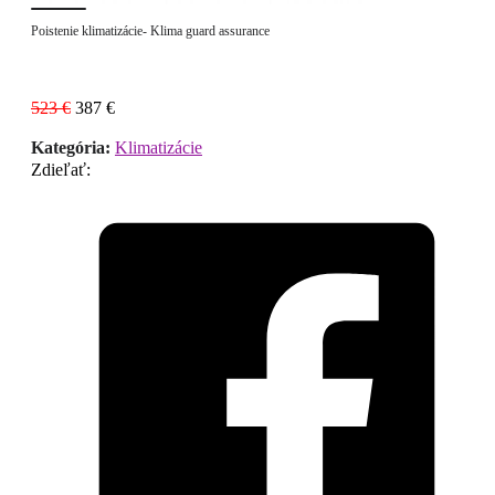
Poistenie klimatizácie- Klima guard assurance
Pôvodná
Aktuálna
523
€
387
€
cena
cena
Kategória:
Klimatizácie
bola:
je:
Zdieľať:
523 €.
387 €.