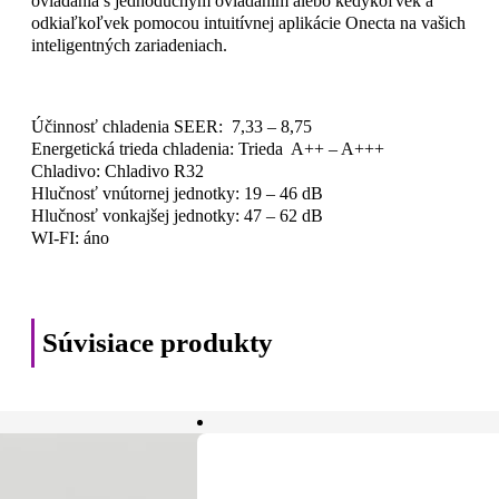
ovládania s jednoduchým ovládaním alebo kedykoľvek a
odkiaľkoľvek pomocou intuitívnej aplikácie Onecta na vašich
inteligentných zariadeniach.
Účinnosť chladenia SEER: 7,33 – 8,75
Energetická trieda chladenia: Trieda A++ – A+++
Chladivo: Chladivo R32
Hlučnosť vnútornej jednotky: 19 – 46 dB
Hlučnosť vonkajšej jednotky: 47 – 62 dB
WI-FI: áno
Súvisiace produkty