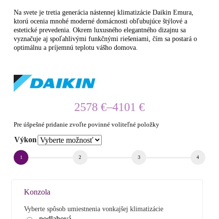
Na svete je tretia generácia nástennej klimatizácie Daikin Emura,
ktorú ocenia mnohé moderné domácnosti obľubujúce štýlové a
estetické prevedenia. Okrem luxusného elegantného dizajnu sa
vyznačuje aj spoľahlivými funkčnými riešeniami, čím sa postará o
optimálnu a príjemnú teplotu vášho domova.
2578
€
–
4101
€
Price
range:
Pre úšpešné pridanie zvoľte povinné voliteľné položky
2578 €
through
Výkon
4101 €
Konzola
Vyberte spôsob umiestnenia vonkajšej klimatizácie
podlahová