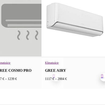
imatizácie
Klimatizácie
REE COSMO PRO
GREE AIRY
Price
Price
77
€
–
1239
€
1117
€
–
2004
€
range:
range:
777 €
1117 €
through
through
1239 €
2004 €