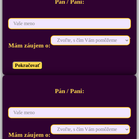
Pán / Pani:
Mám záujem o:
Pokračovať
Pán / Pani:
Mám záujem o: