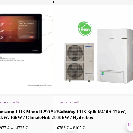
pelné čerpadlá
Tepelné čerpadlá
amsung EHS Mono R290 5kW, 8kW,
Samsung EHS Split R410A 12kW,
2kW, 16kW / ClimateHub 200l
16kW / Hydrobox
Price
Price
0977
€
–
14727
€
6783
€
–
8165
€