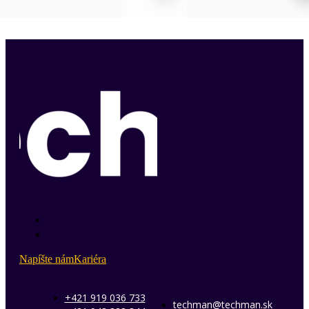
range:
range:
10977 €
6783 €
through
through
14727 €
8165 €
Napíšte nám
Kariéra
+421 919 036 733
techman@techman.sk