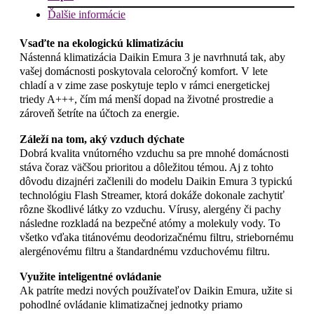
Ďalšie informácie
Vsaďte na ekologickú klimatizáciu
Nástenná klimatizácia Daikin Emura 3 je navrhnutá tak, aby
vašej domácnosti poskytovala celoročný komfort. V lete
chladí a v zime zase poskytuje teplo v rámci energetickej
triedy A+++, čím má menší dopad na životné prostredie a
zároveň šetríte na účtoch za energie.
Záleží na tom, aký vzduch dýchate
Dobrá kvalita vnútorného vzduchu sa pre mnohé domácnosti
stáva čoraz väčšou prioritou a dôležitou témou. Aj z tohto
dôvodu dizajnéri začlenili do modelu Daikin Emura 3 typickú
technológiu Flash Streamer, ktorá dokáže dokonale zachytiť
rôzne škodlivé látky zo vzduchu. Vírusy, alergény či pachy
následne rozkladá na bezpečné atómy a molekuly vody. To
všetko vďaka titánovému deodorizačnému filtru, striebornému
alergénovému filtru a štandardnému vzduchovému filtru.
Využite inteligentné ovládanie
Ak patríte medzi nových používateľov Daikin Emura, užite si
pohodlné ovládanie klimatizačnej jednotky priamo