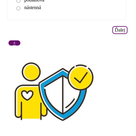
nástenná
Ďalej
+