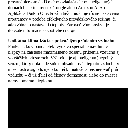
prostredníctvom diaľkového ovládača alebo inteligentných
domácich asistentov cez Google alebo Amazon Alexa.
Aplikácia Daikin Onecta vám tiež umožňuje rôzne nastavenia
programov v podobe efektívneho prevádzkového režimu, či
adekvátneho nastavenia teploty. Zároveň vám poskytuje
dôležité informácie o spotrebe energie.
Unikátna klimatizácia s pokročilým prúdením vzduchu
Funkcia ako Coanda efekt využíva špeciálne navrhnuté
klapky na zaistenie maximálneho dosahu prúdenia vzduchu aj
vo väčších priestoroch. Výhodou je aj inteligentný tepelný
senzor, ktorý dokonale sníma obsadenosť a teplotu vzduchu v
miestnosti a signalizuje, ako má klimatizácia nasmerovať prúd
vzduchu – či už ďalej od členov domácnosti alebo do miest s
nerovnomernou teplotou.